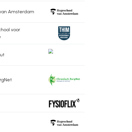
 van Amsterdam
hool voor
e
ut
rgNet