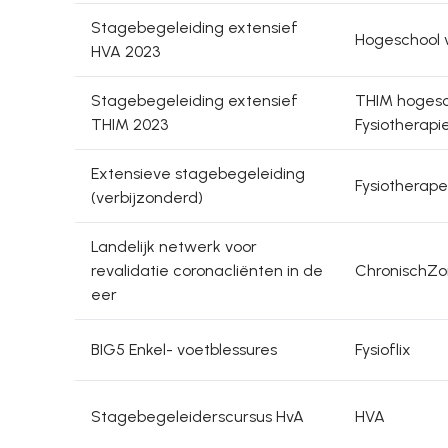
Stagebegeleiding extensief
Hogeschool
HVA 2023
Stagebegeleiding extensief
THIM hogesc
THIM 2023
Fysiotherapi
Extensieve stagebegeleiding
Fysiotherape
(verbijzonderd)
Landelijk netwerk voor
revalidatie coronacliënten in de
ChronischZo
eer
BIG5 Enkel- voetblessures
Fysioflix
Stagebegeleiderscursus HvA
HVA