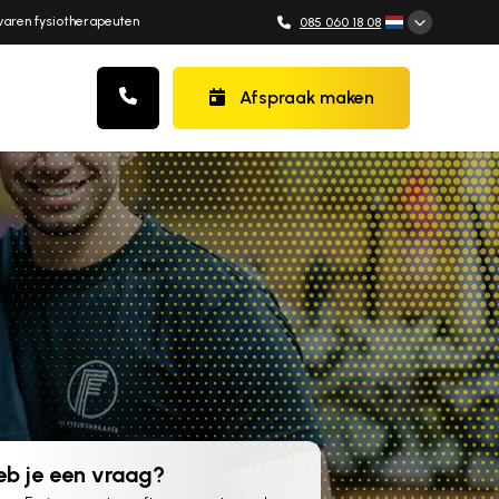
varen fysiotherapeuten
085 060 18 08
Afspraak maken
eb je een vraag?