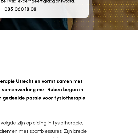
ze Fysio-expert geeft graag antwoord.
085 060 18 08
herapie Utrecht en vormt samen met
De samenwerking met Ruben begon in
 gedeelde passie voor fysiotherapie
lgde zijn opleiding in fysiotherapie,
cliënten met sportblessures. Zijn brede