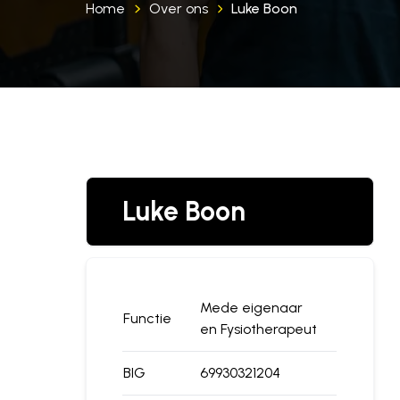
Home
Over ons
Luke Boon
Luke Boon
Mede eigenaar
Functie
en Fysiotherapeut
BIG
69930321204