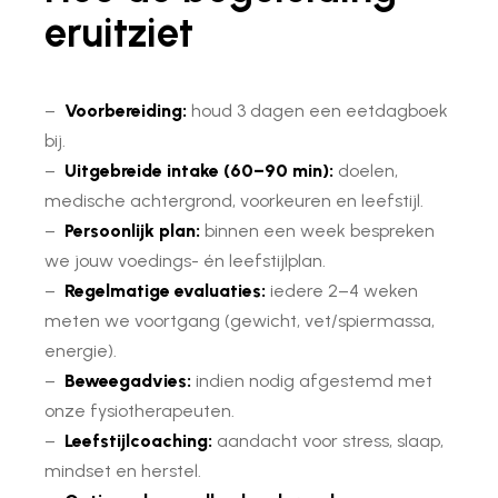
eruitziet
–
Voorbereiding:
houd 3 dagen een eetdagboek
bij.
–
Uitgebreide intake (60–90 min):
doelen,
medische achtergrond, voorkeuren en leefstijl.
–
Persoonlijk plan:
binnen een week bespreken
we jouw voedings- én leefstijlplan.
–
Regelmatige evaluaties:
iedere 2–4 weken
meten we voortgang (gewicht, vet/spiermassa,
energie).
–
Beweegadvies:
indien nodig afgestemd met
onze fysiotherapeuten.
–
Leefstijlcoaching:
aandacht voor stress, slaap,
mindset en herstel.