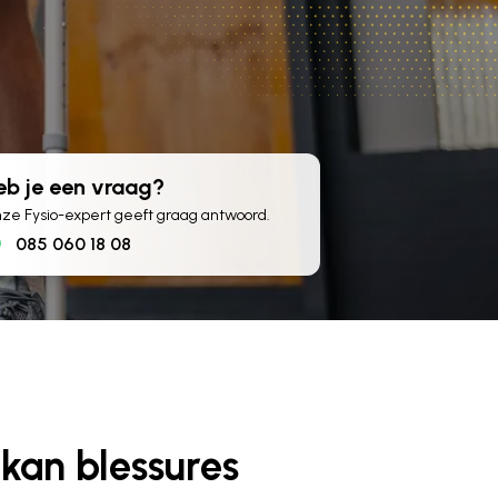
eb je een vraag?
ze Fysio-expert geeft graag antwoord.
085 060 18 08
kan blessures