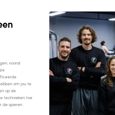
een
gen, vooral
nze
ificeerde
 hebben om jou te
nen op de
ke technieken toe
r de spieren.