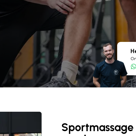
H
On
Sportmassage 