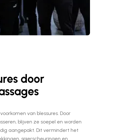
ures door
assages
et voorkomen van blessures. Door
sseren, blijven ze soepel en worden
ig aangepakt. Dit vermindert het
rekkingen, spierscheuringen en