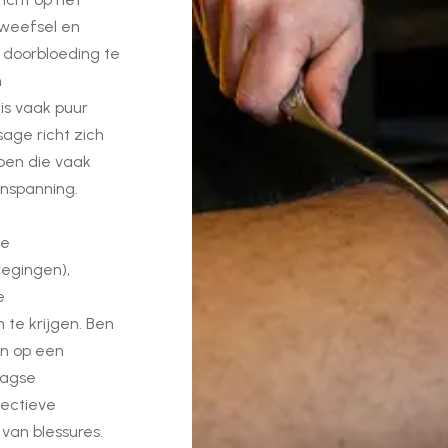
dweefsel en
e doorbloeding te
n
is vaak puur
age richt zich
epen die vaak
 inspanning.
de
egingen),
e
te krijgen. Ben
en op een
aagse
fectieve
van blessures.