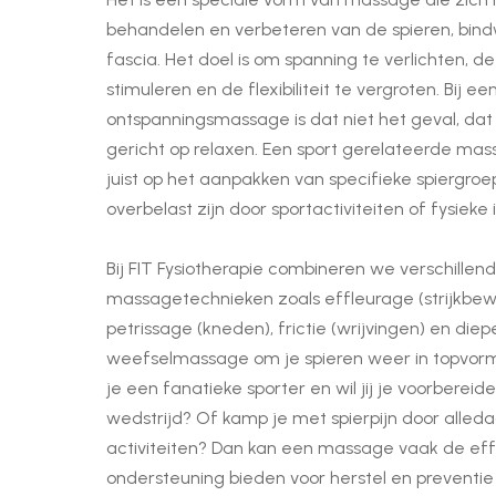
behandelen en verbeteren van de spieren, bin
fascia. Het doel is om spanning te verlichten, d
stimuleren en de flexibiliteit te vergroten. Bij ee
ontspanningsmassage is dat niet het geval, dat 
gericht op relaxen. Een sport gerelateerde mass
juist op het aanpakken van specifieke spiergro
overbelast zijn door sportactiviteiten of fysieke
Bij FIT Fysiotherapie combineren we verschillen
massagetechnieken zoals effleurage (strijkbew
petrissage (kneden), frictie (wrijvingen) en diep
weefselmassage om je spieren weer in topvorm 
je een fanatieke sporter en wil jij je voorbereid
wedstrijd? Of kamp je met spierpijn door alled
activiteiten? Dan kan een massage vaak de ef
ondersteuning bieden voor herstel en preventie 