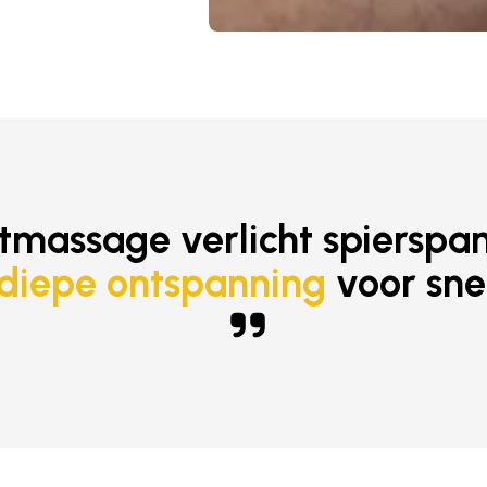
tmassage verlicht spierspa
 diepe ontspanning
voor snel