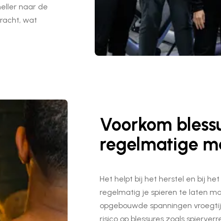
eller naar de
racht, wat
Voorkom bless
regelmatige m
Het helpt bij het herstel en bij h
regelmatig je spieren te laten ma
opgebouwde spanningen vroegtijd
risico op blessures zoals spierver