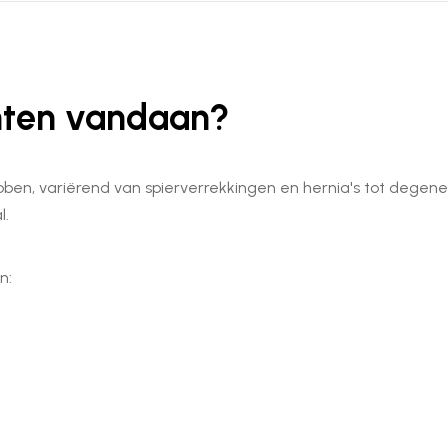
hten vandaan?
ben, variërend van spierverrekkingen en hernia's tot degen
l.
n: