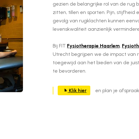
gezien de belangrijke rol van de rug bi
zitten, tillen en sporten. Pijn, stijfh
gevolg van rugklachten kunnen eenvo
levenskwaliteit aanzienlijk verminder
Bij FIT
Fysiotherapie Haarlem
,
Fysiot
Utrecht begrijpen we de impact van r
toegewijd aan het bieden van de juis
te bevorderen.
Klik hier
en plan je afspraak