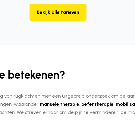
Bekijk alle tarieven
je betekenen?
ng van rugklachten met een uitgebreid onderzoek om de aard e
ingen, waaronder
manuele therapie
,
oefentherapie
,
mobilisa
achten. We streven ernaar om de pijn te verminderen, de mob