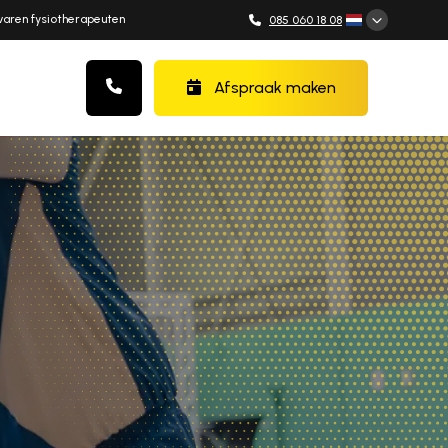
varen fysiotherapeuten
085 060 18 08
Afspraak maken