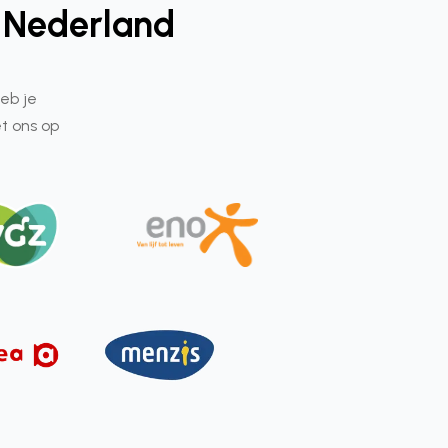
n Nederland
eb je
t ons op