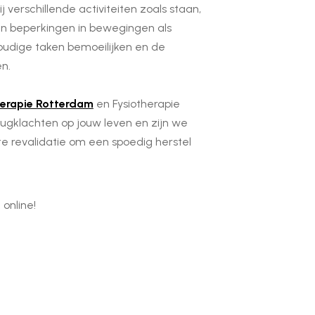
j verschillende activiteiten zoals staan,
eid en beperkingen in bewegingen als
udige taken bemoeilijken en de
en.
herapie Rotterdam
en Fysiotherapie
ugklachten op jouw leven en zijn we
te revalidatie om een spoedig herstel
 online!