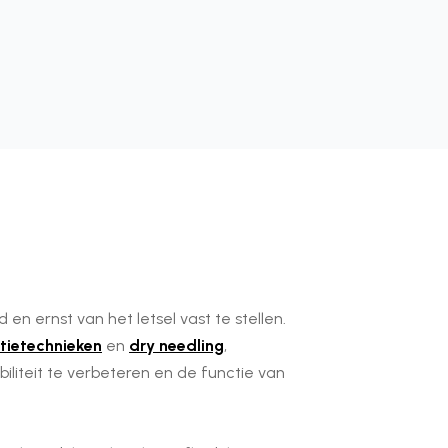
n ernst van het letsel vast te stellen.
tietechnieken
en
dry needling
,
iliteit te verbeteren en de functie van