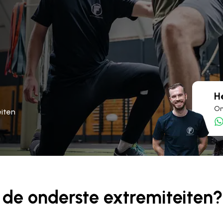
H
On
iten
 de onderste extremiteiten?