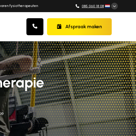
varen fysiotherapeuten
085 060 18 08
Afspraak maken
herapie
se