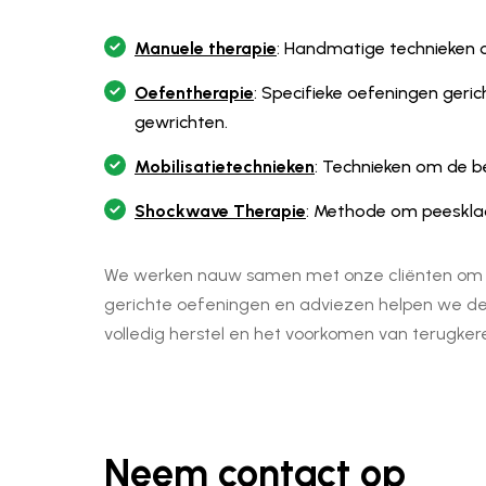
Manuele therapie
: Handmatige technieken o
Oefentherapie
: Specifieke oefeningen geric
gewrichten.
Mobilisatietechnieken
: Technieken om de be
Shockwave Therapie
: Methode om peeskla
We werken nauw samen met onze cliënten om een 
gerichte oefeningen en adviezen helpen we de mo
volledig herstel en het voorkomen van terugker
Neem contact op