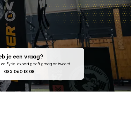
eb je een vraag?
ze Fysio-expert geeft graag antwoord.
085 060 18 08